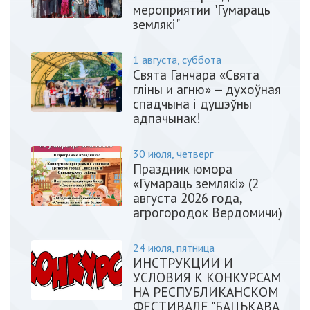
мероприятии "Гумараць
землякі"
1 августа, суббота
Свята Ганчара «Свята
гліны и агню» — духоўная
спадчына і душэўны
адпачынак!
30 июля, четверг
Праздник юмора
«Гумараць землякі» (2
августа 2026 года,
агрогородок Вердомичи)
24 июля, пятница
ИНСТРУКЦИИ И
УСЛОВИЯ К КОНКУРСАМ
НА РЕСПУБЛИКАНСКОМ
ФЕСТИВАЛЕ "БАЦЬКАВА